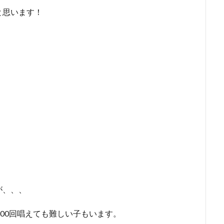
と思います！
が、、、
100回唱えても難しい子もいます。