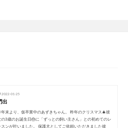
2022-01-25
門出
昨年末より、仮卒業中のあずきちゃん。 昨年のクリスマス🎄彼
女の3歳のお誕生日🎂に「ずっとの飼い主さん」との初めてのレ
ッスンが叶いました。 保護犬としてご依頼いただきました彼