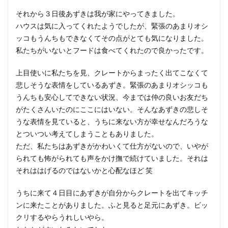
それから３日後あずきは我が家にやってきました。
ハウスは気に入ってくれたようでしたが、緊張のあまりオシ
ッコもうんちもできなくてその点がとても気になりました。
私たちがいないとフードは食べてくれたので良かったです。
上目使いに私たちを見、クレートからまったく出てこなくて
悲しそうな表情をしているあずき。緊張のあまりオシッコも
うんちも安心してできない状況、今までは仲の良いお友だち
がたくさんいたのにここにはいない。そんなあずきの悲しそ
うな表情を見ていると、うちに来ない方が幸せなんだろうな
とついつい考えてしまうこともありました。
ただ、私たちはあずきがかわいくて仕方がないので、いやが
られても怖がられても声をかけ撫で続けていました。それは
それははげるのではないかと心配なほど 笑
うちに来て４日目にあずきが自分からクレートを出てキッチ
ンに来たことがありました。ふと見ると足元にあずき。ビッ
クリするやらうれしいやら。