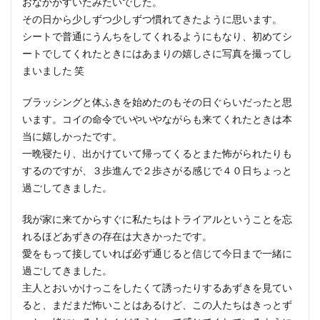
おなかがすいたみたいでした。
その日から少しずつ少しずつ慣れてきたように思います。
シートで普通にうんちをしてくれるようにもなり、初めてシ
ートでしてくれたときにはあまりの嬉しさに写真を撮ってし
まいました 笑
ブラッシングと体ふきを始めたのもその日ぐらいだったと思
います。コイの命令でいやいやながらも来てくれたときは本
当に嬉しかったです。
一晩寝たり、出かけていて帰ってくるとまた怖がられたりも
するのですが、３歩進んで２歩さがる感じで４０日ちょっと
過ごしてきました。
我が家に来てからすぐに私たちはトライアルということを忘
れるほどあずきの存在は大きかったです。
愛をもって接していれば必ず通じると信じて今日まで一緒に
過ごしてきました。
主人とおいかけっこをしたくて誘ったりするあずきを見てい
ると、まだまだ怖いことはあるけど、この人たちはきっとず