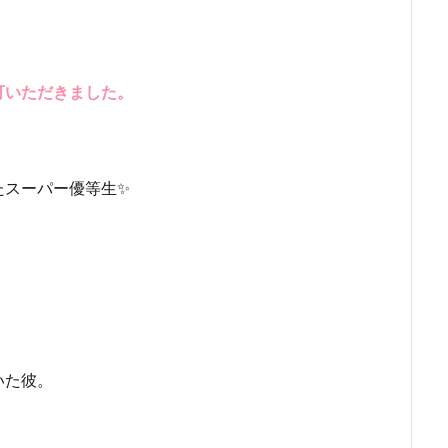
可いただきました。
たスーパー優等生✨
いた彼。