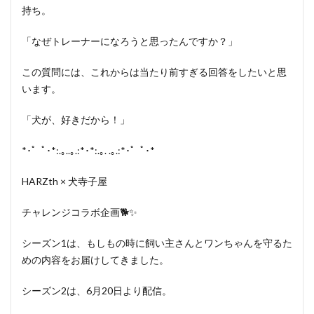
持ち。
「なぜトレーナーになろうと思ったんですか？」
この質問には、これからは当たり前すぎる回答をしたいと思
います。
「犬が、好きだから！」
*･゜ﾟ･*:.｡..｡.:*･*:.｡. .｡.:*･゜ﾟ･*
HARZth × 犬寺子屋
チャレンジコラボ企画🐕✨
シーズン1は、もしもの時に飼い主さんとワンちゃんを守るた
めの内容をお届けしてきました。
シーズン2は、6月20日より配信。