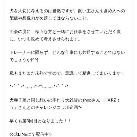
犬を大切に考えるのは当然ですが、飼い主さんを含め人への
配慮や想像力が欠落してはならないこと。
面会の度に、様々な方と一緒にお仕事をさせていただく度
に、いつも改めて考えさせられます。
トレーナーに限らず、どんな仕事にも共通することではない
でしょうか(^^)
私もまだまだ未熟ですので、意識して精進してまいります！
*･゜ﾟ･*:.｡..｡.:*･’*:.｡. .｡.:*･゜ﾟ･*
犬寺子屋と同じ想いの手作り犬雑貨のshopさん「HARZｔ
ｈ」さんとのチャレンジコラボ企画🐾
早くも第3回目となりました！！
公式LINEにて配信中✨