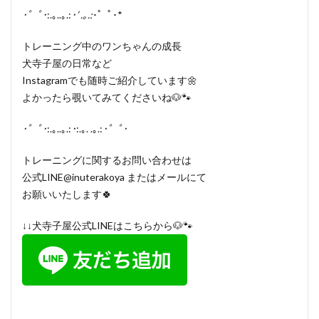
･゜ﾟ･
:.｡..｡.:
･’ .｡.:
･゜ﾟ･*
トレーニング中のワンちゃんの成長
犬寺子屋の日常など
Instagramでも随時ご紹介しています🌼
よかったら覗いてみてくださいね🐶🐾
･゜ﾟ･
:.｡..｡.:
･
:.｡. .｡.:
･゜ﾟ･
トレーニングに関するお問い合わせは
公式LINE@inuterakoya またはメールにて
お願いいたします🍀
↓↓犬寺子屋公式LINEはこちらから🐶🐾