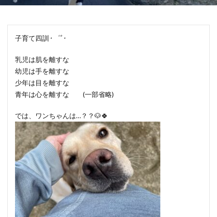
子育て四訓
･゜ﾟ･
乳児は肌を離すな
幼児は手を離すな
少年は目を離すな
青年は心を離すな (一部省略)
では、ワンちゃんは…？？🐶🍀