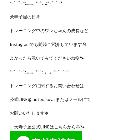
*･゜ﾟ･*:.｡..｡.:*･’ .｡.:*･゜ﾟ･*
犬寺子屋の日常
トレーニング中のワンちゃんの成長など
Instagramでも随時ご紹介しています🌼
よかったら覗いてみてくださいね🐶🐾
*･゜ﾟ･*:.｡..｡.:*･*:.｡. .｡.:*･゜ﾟ･*
トレーニングに関するお問い合わせは
公式LINE@inuterakoya またはメールにて
お願いいたします🍀
↓↓犬寺子屋公式LINEはこちらから🐶🐾