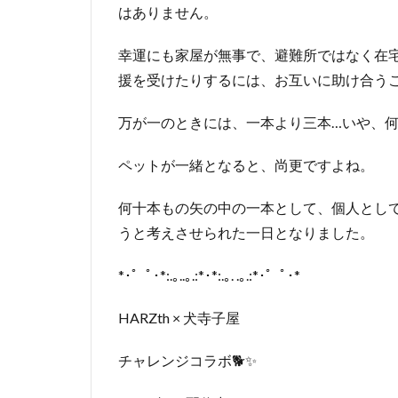
はありません。
幸運にも家屋が無事で、避難所ではなく在
援を受けたりするには、お互いに助け合う
万が一のときには、一本より三本…いや、
ペットが一緒となると、尚更ですよね。
何十本もの矢の中の一本として、個人とし
うと考えさせられた一日となりました。
*･゜ﾟ･*:.｡..｡.:*･*:.｡. .｡.:*･゜ﾟ･*
HARZth × 犬寺子屋
チャレンジコラボ🐕✨